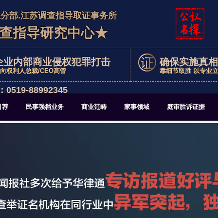
土分部.江苏调查指导取证事务所
查指导研究中心★
企业内部商业侵权犯罪打击
确保实施真相
向权利人总裁/CEO高管
靠细节取胜 以专业
9-88992345
引荐
民事强档业务
商业范畴
家事领域
庭审胜诉证据