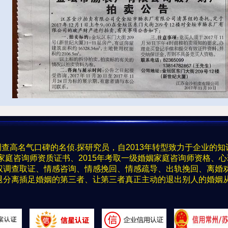
深度调查高名气口碑的名侦.探研究员，自2013年转型致力于企业
姻家庭咨询师资质证书、2015年考取一级婚姻家庭咨询师资格、
权调查取证、情感咨询、情感挽回、情感疏导、出轨挽回、离婚
退分离插足婚姻的第三者、让第三者真正主动的退出别人的婚姻