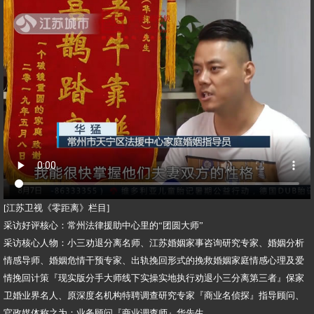
[江苏卫视《零距离》栏目]
采访好评核心：常州法律援助中心里的“团圆大师”
采访核心人物：小三劝退分离名师、江苏婚姻家事咨询研究专家、婚姻分析
情感导师、婚姻危情干预专家、出轨挽回形式的挽救婚姻家庭情感心理及爱
情挽回计策『现实版分手大师线下实操实地执行劝退小三分离第三者』保家
卫婚业界名人、原深度名机构特聘调查研究专家『商业名侦探』指导顾问、
官政媒体称之为：业务顾问『商业调查师』华先生。