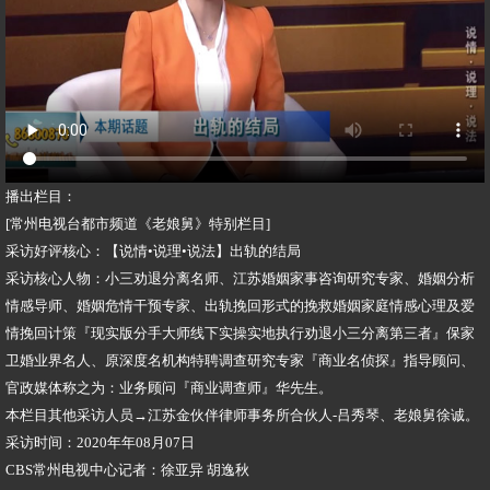
播出栏目：
[常州电视台都市频道《老娘舅》特别栏目]
采访好评核心：【说情•说理•说法】出轨的结局
采访核心人物：小三劝退分离名师、江苏婚姻家事咨询研究专家、婚姻分析
情感导师、婚姻危情干预专家、出轨挽回形式的挽救婚姻家庭情感心理及爱
情挽回计策『现实版分手大师线下实操实地执行劝退小三分离第三者』保家
卫婚业界名人、原深度名机构特聘调查研究专家『商业名侦探』指导顾问、
官政媒体称之为：业务顾问『商业调查师』华先生。
本栏目其他采访人员→江苏金伙伴律师事务所合伙人-吕秀琴、老娘舅徐诚。
采访时间：2020年年08月07日
CBS常州电视中心记者：徐亚异 胡逸秋