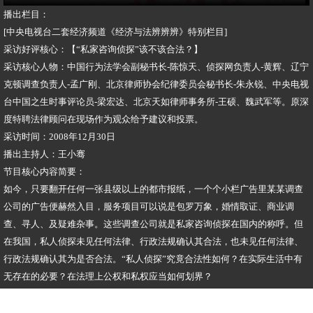
播出栏目：
[中央电视台二套经济频道《经济与法辨辨辨》特别栏目]
采访好评核心：【“私家咨询侦探”该不该合法？】
采访核心人物：中国行为法学会副秘书长-陈惊天、侦探网负责人-黄辉、辽宁
克顿调查负责人-孟广刚、北京律师协会纪律委员会秘书长-朱永锐、中央电视
台中国之生时事评论员-梁宏达、北京天如律师事务所-王硕、魏武军等。原深
度特聘法律顾问在现场作为观众给予建议和投票。
采访时间：2008年12月30日
播出主持人：王小骞
节目核心内容简要：
如今，只要翻开任何一张县级以上的都市报纸，一个个小栏广告里某某调查
公司的广告便赫然入目，服务项目可以说是包罗万象，婚情取证、商业调
查、寻人、及疑难杂事。这些调查公司就是私家咨询侦探在国内的称呼。但
在我国，私人侦探未见任何法律、行政法规确认其合法，也未见任何法律、
行政法规确认其为是否合法。“私人侦探”究竟合法性如何？在实际生活中有
无存在的必要？在法理上公权和私权应当如何划界？