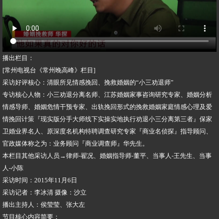
播出栏目：
[常州电视台《常州晚高峰》栏目]
采访好评核心：清眼所见情感挽回、挽救婚姻的“小三劝退师”
专访核心人物：小三劝退分离名师、江苏婚姻家事咨询研究专家、婚姻分析
情感导师、婚姻危情干预专家、出轨挽回形式的挽救婚姻家庭情感心理及爱
情挽回计策『现实版分手大师线下实操实地执行劝退小三分离第三者』保家
卫婚业界名人、原深度名机构特聘调查研究专家『商业名侦探』指导顾问、
官政媒体称之为：业务顾问『商业调查师』华先生。
本栏目其他采访人员→律师-翟况、婚姻指导师-董平、当事人-王先生、当事
人-小陈
采访时间：2015年11月6日
采访记者：李冰清 摄像：沙立
播出主持人：侯莹莹、张大左
节目核心内容简要：