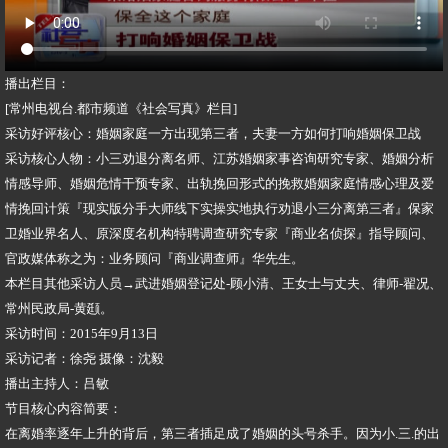
播出栏目：
[常州电视台.都市频道《社会写真》栏目]
采访好评核心：婚姻家庭一方出现第三者，夫妻一方如何打响婚姻保卫战
采访核心人物：小三劝退分离名师、江苏婚姻家事咨询研究专家、婚姻分析
情感导师、婚姻危情干预专家、出轨挽回形式的挽救婚姻家庭情感心理及爱
情挽回计策『现实版分手大师线下实操实地执行劝退小三分离第三者』保家
卫婚业界名人、原深度名机构特聘调查研究专家『商业名侦探』指导顾问、
官政媒体称之为：业务顾问『商业调查师』华先生。
本栏目其他采访人员→武进婚姻登记处-顾小清、王女士与丈夫、律师-翟况、
常州民政局-黄颋。
采访时间：2015年9月13日
采访记者：徐尧 摄像：沈毅
播出主持人：吕敏
节目核心内容简要：
在离婚率逐年上升的背后，第三者插足成了婚姻的头号杀手。因为小.三.的出