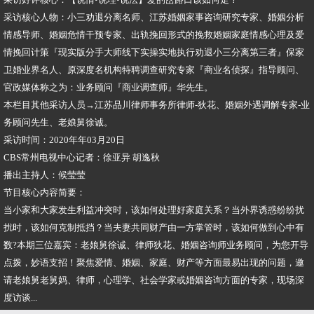
采访核心人物：小三劝退分离名师、江苏婚姻家事咨询研究专家、婚姻分析
情感导师、婚姻危情干预专家、出轨挽回形式的挽救婚姻家庭情感心理及爱
情挽回计策『现实版分手大师线下实操实地执行劝退小三分离第三者』保家
卫婚业界名人、原深度名机构特聘调查研究专家『商业名侦探』指导顾问、
官政媒体称之为：业务顾问『商业调查师』华先生。
本栏目其他采访人员→江苏品川律师事务所律师-狄花、婚姻外遇调解专家-业
务顾问先生、老娘舅徐诚。
采访时间：2020年年03月20日
CBS常州电视中心记者：徐亚异 胡逸秋
播出主持人：候莹莹
节目核心内容简要：
当小家和大家发生利益冲突时，该如何处理好家庭关系？当外界诱惑纷纷扰
扰时，该如何克制抵挡？当夫妻共同财产由一方掌管时，该如何做到心中有
数?本期三位嘉宾：老娘舅徐诚、律师狄花、婚姻咨询师业务顾问，为您开导
点拨，妙语支招！聚焦爱情、婚姻、家庭、财产等方面最易出现的问题，邀
请老娘舅老舅妈、律师，心理学、社会学家或婚姻咨询方面的专家，现场深
度访谈...