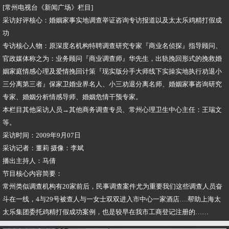
[常州电视台《新闻广场》栏目]
采访好评核心：婚姻家事实地调查举证咨询专访报道以及太太乐鸡精打假成
功
专访核心人物：原深度名机构特聘调查研究专家『商业名侦探』指导顾问、
官政媒体称之为：业务顾问『商业调查师』华先生，出轨挽回形式的挽救婚
姻家庭情感心理及爱情挽回计策『现实版分手大师线下实操实地执行劝退小
三分离第三者』保家卫婚业界名人、小三劝退分离名师、婚姻家事咨询研究
专家、婚姻分析情感导师、婚姻危情干预专家。
本栏目其他采访人员→其他商务调查专员、常州心理卫生中心主任：王瑞文
等。
采访时间：2009年9月07日
采访记者：董莉 摄像：李斌
播出主持人：马倩
节目核心内容简要：
常州类似调查机构有20家前后，民事调查案件尤为重要我们这些调查人员奋
斗在一线，4与29号被查人与一女士双双进入市中心一家酒店….帮助上海太
太乐集团委托鸡精打假成功案例，也是较早在我市工商登记注册的……