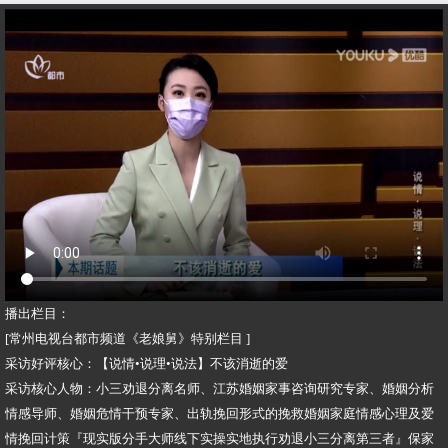
播出栏目：
[常州电视台都市频道《老娘舅》特别栏目 ]
采访好评核心：【说情•说理•说法】不该消逝的爱
采访核心人物：小三劝退分离名师、江苏婚姻家事咨询研究专家、婚姻分析
情感导师、婚姻危情干预专家、出轨挽回形式的挽救婚姻家庭情感心理及爱
情挽回计策『现实版分手大师线下实操实地执行劝退小三分离第三者』保家