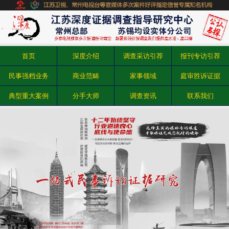
首页
深度介绍
调查采访引荐
报刊专访引荐
民事强档业务
商业范畴
家事领域
庭审胜诉证据
典型重大案例
分手大师
调查资讯
联系我们