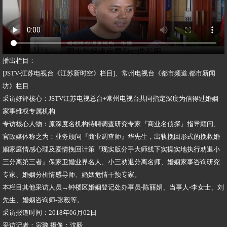
播出栏目：
[JSTV-江苏电视台《江苏新时空》栏目]、常州电视台《都市频道.都市新闻
坊》栏目
采访好评核心：JSTV江苏电视总台+常州电视台共同指定深度为信得过婚姻
家事维权专属机构
专访核心人物：原深度名机构特聘调查研究专家『商业名侦探』指导顾问、
官政媒体称之为：业务顾问『商业调查师』华先生，出轨挽回形式的挽救婚
姻家庭情感心理及爱情挽回计策『现实版分手大师线下实操实地执行劝退小
三分离第三者』保家卫婚业界名人、小三劝退分离名师、婚姻家事咨询研究
专家、婚姻分析情感导师、婚姻危情干预专家。
本栏目其他采访人员→钟楼区婚姻登记处办事员-陈丽娟、当事人-李女士、刘
先生、婚姻咨询师-张毅等。
采访报道时间：2018年06月02日
采访记者：宗璐 摄像：沈毅