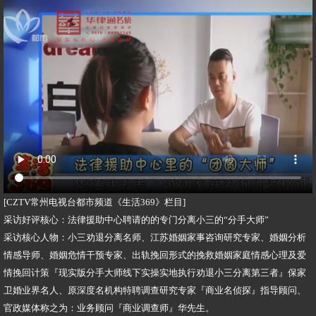
[CZTV常州电视台都市频道《生活369》栏目]
采访好评核心：法律援助中心聘请的的专门分离小三的“分手大师”
采访核心人物：小三劝退分离名师、江苏婚姻家事咨询研究专家、婚姻分析
情感导师、婚姻危情干预专家、出轨挽回形式的挽救婚姻家庭情感心理及爱
情挽回计策『现实版分手大师线下实操实地执行劝退小三分离第三者』保家
卫婚业界名人、原深度名机构特聘调查研究专家『商业名侦探』指导顾问、
官政媒体称之为：业务顾问『商业调查师』华先生。