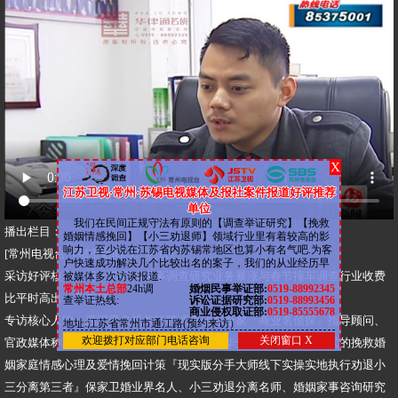
X
江苏卫视·常州·苏锡电视媒体及报社案件报道好评推荐
单位
我们在民间正规守法有原则的【调查举证研究】【挽救
​播出栏目：
婚姻情感挽回】【小三劝退师】领域行业里有着较高的影
响力，至少说在江苏省内苏锡常地区也算小有名气吧.为客
​[常州电视台《都市新闻坊》栏目]
户快速成功解决几个比较出名的案子，我们的从业经历早
​采访好评核心：情人节婚姻家事调查研究业务暴涨与春节撞车调查行业收费
被媒体多次访谈报道.
常州本土总部
24h调
婚烟民事举证部:
0519-88992345
比平时高出一至二倍
查举证热线:
诉讼证据研究部:
0519-88993456
商业侵权取证部:
0519-85555678
​专访核心人物：原深度名机构特聘调查研究专家『商业名侦探』指导顾问、
地址:江苏省常州市通江路(预约来访）
欢迎拨打对应部门电话咨询
关闭窗口 X
官政媒体称之为：业务顾问『商业调查师』华先生，出轨挽回形式的挽救婚
姻家庭情感心理及爱情挽回计策『现实版分手大师线下实操实地执行劝退小
三分离第三者』保家卫婚业界名人、小三劝退分离名师、婚姻家事咨询研究