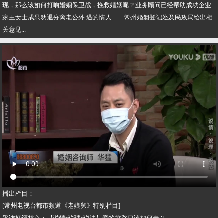
现，那么该如何打响婚姻保卫战，挽救婚姻呢？业务顾问已经帮助成功企业
家王女士成果劝退分离老公外.遇的情人……常州婚姻登记处及民政局给出相
关意见...
播出栏目：
[常州电视台都市频道《老娘舅》特别栏目]
采访好评核心：【说情•说理•说法】爱的岔路口该如何走？