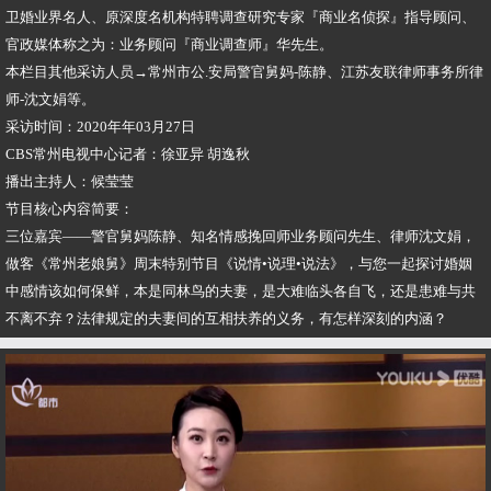
卫婚业界名人、原深度名机构特聘调查研究专家『商业名侦探』指导顾问、
官政媒体称之为：业务顾问『商业调查师』华先生。
本栏目其他采访人员→常州市公.安局警官舅妈-陈静、江苏友联律师事务所律
师-沈文娟等。
采访时间：2020年年03月27日
CBS常州电视中心记者：徐亚异 胡逸秋
播出主持人：候莹莹
节目核心内容简要：
三位嘉宾——警官舅妈陈静、知名情感挽回师业务顾问先生、律师沈文娟，
做客《常州老娘舅》周末特别节目《说情•说理•说法》，与您一起探讨婚姻
中感情该如何保鲜，本是同林鸟的夫妻，是大难临头各自飞，还是患难与共
不离不弃？法律规定的夫妻间的互相扶养的义务，有怎样深刻的内涵？