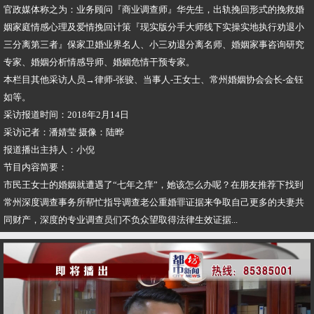
官政媒体称之为：业务顾问『商业调查师』华先生，出轨挽回形式的挽救婚
姻家庭情感心理及爱情挽回计策『现实版分手大师线下实操实地执行劝退小
三分离第三者』保家卫婚业界名人、小三劝退分离名师、婚姻家事咨询研究
专家、婚姻分析情感导师、婚姻危情干预专家。
本栏目其他采访人员→律师-张骏、当事人-王女士、常州婚姻协会会长-金钰
如等。
采访报道时间：2018年2月14日
采访记者：潘婧莹 摄像：陆晔
报道播出主持人：小倪
节目内容简要：
市民王女士的婚姻就遭遇了“七年之痒”，她该怎么办呢？在朋友推荐下找到
常州深度调查事务所帮忙指导调查老公重婚罪证据来争取自己更多的夫妻共
同财产，深度的专业调查员们不负众望取得法律生效证据...