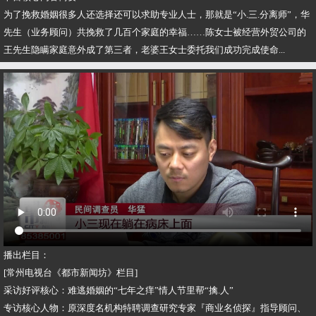
为了挽救婚姻很多人还选择还可以求助专业人士，那就是“小.三.分离师”，华
先生（业务顾问）共挽救了几百个家庭的幸福……陈女士被经营外贸公司的
王先生隐瞒家庭意外成了第三者，老婆王女士委托我们成功完成使命...
播出栏目：
[常州电视台《都市新闻坊》栏目]
采访好评核心：难逃婚姻的“七年之痒”情人节里帮“擒.人”
专访核心人物：原深度名机构特聘调查研究专家『商业名侦探』指导顾问、