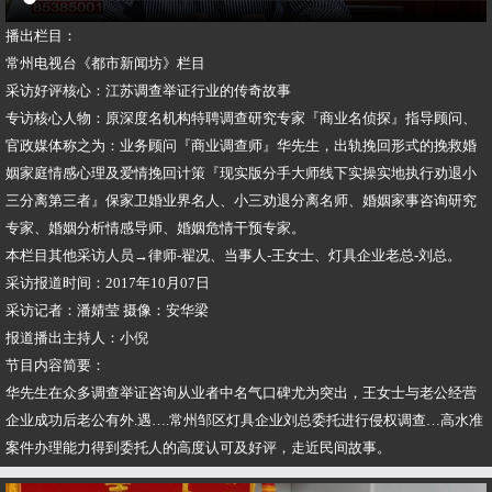
播出栏目：
常州电视台《都市新闻坊》栏目
采访好评核心：江苏调查举证行业的传奇故事
专访核心人物：原深度名机构特聘调查研究专家『商业名侦探』指导顾问、
官政媒体称之为：业务顾问『商业调查师』华先生，出轨挽回形式的挽救婚
姻家庭情感心理及爱情挽回计策『现实版分手大师线下实操实地执行劝退小
三分离第三者』保家卫婚业界名人、小三劝退分离名师、婚姻家事咨询研究
专家、婚姻分析情感导师、婚姻危情干预专家。
本栏目其他采访人员→律师-翟况、当事人-王女士、灯具企业老总-刘总。
采访报道时间：2017年10月07日
采访记者：潘婧莹 摄像：安华梁
报道播出主持人：小倪
节目内容简要：
华先生在众多调查举证咨询从业者中名气口碑尤为突出，王女士与老公经营
企业成功后老公有外.遇….常州邹区灯具企业刘总委托进行侵权调查…高水准
案件办理能力得到委托人的高度认可及好评，走近民间故事。