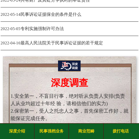
2022-05-24
共有财产及其处分争执时的举证责任
2022-05-14
民事诉讼证据保全的条件是什么
2022-05-05
专利实施强制许可办法
2022-04-16
最高人民法院关于民事诉讼证据的若干规定
深度调查
1.安全第一，不盲目行事，绝对听从负责人安排(负责
人从业均超过十年经 验，请相信他们的实力)
2.保密第一，受人之托忠人之事，首先保密工作好，就
能保证完成任务。
3.道德第一，能力可以锻炼，道德沦丧就是人报废，君
深度介绍
民事强档业务
商业范畴
拨打电话
子爱财取之有道。