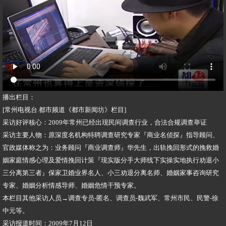
播出栏目：
[常州电视台.都市频道《都市新闻坊》栏目]
采访好评核心：2009年常州已经出现民间调查行业，合法合规调查举证
采访主要人物：原深度名机构特聘调查研究专家『商业名侦探』指导顾问、
官政媒体称之为：业务顾问『商业调查师』华先生，出轨挽回形式的挽救婚
姻家庭情感心理及爱情挽回计策『现实版分手大师线下实操实地执行劝退小
三分离第三者』保家卫婚业界名人、小三劝退分离名师、婚姻家事咨询研究
专家、婚姻分析情感导师、婚姻危情干预专家。
本栏目其他采访人员→调查专员-匿名、调查员-魏武军、常州市民、民警-徐
中元等。
采访报道时间：2009年7月12日