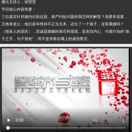
播出主持人：候莹莹
节目核心内容简要：
三位嘉宾针对婚内出轨证据、财产纠纷问题给我怎样的解答？老蔡有老婆，
王艳有老公，他们多年维持不正当关系，还生了一个孩子，这算重婚吗？
（很多人的误区），忠诚是婚姻的基石和底线，是发自内心、付诸行动的“执
子之手，与子偕老”，而不是停留在嘴上的虚伪誓言。