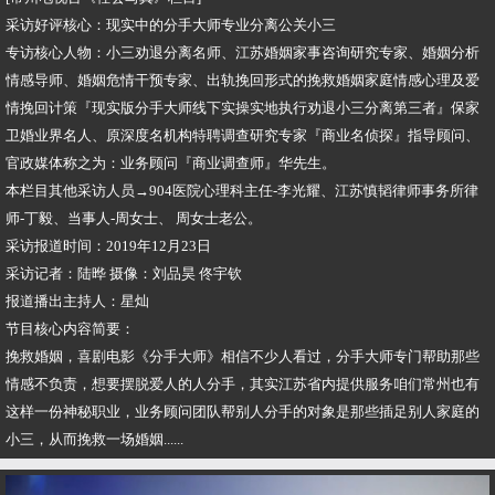
采访好评核心：现实中的分手大师专业分离公关小三
专访核心人物：小三劝退分离名师、江苏婚姻家事咨询研究专家、婚姻分析
情感导师、婚姻危情干预专家、出轨挽回形式的挽救婚姻家庭情感心理及爱
情挽回计策『现实版分手大师线下实操实地执行劝退小三分离第三者』保家
卫婚业界名人、原深度名机构特聘调查研究专家『商业名侦探』指导顾问、
官政媒体称之为：业务顾问『商业调查师』华先生。
本栏目其他采访人员→904医院心理科主任-李光耀、江苏慎韬律师事务所律
师-丁毅、当事人-周女士、 周女士老公。
采访报道时间：2019年12月23日
采访记者：陆晔 摄像：刘品昊 佟宇钦
报道播出主持人：星灿
节目核心内容简要：
挽救婚姻，喜剧电影《分手大师》相信不少人看过，分手大师专门帮助那些
情感不负责，想要摆脱爱人的人分手，其实江苏省内提供服务咱们常州也有
这样一份神秘职业，业务顾问团队帮别人分手的对象是那些插足别人家庭的
小三，从而挽救一场婚姻......